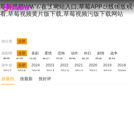
草莓视频WWW在线网站入口,草莓APP在线播放观
首页
更多
看,草莓视频黄片版下载,草莓视频污版下载网站
按分类
全部
按剧情
全部
喜剧
爱情
恐怖
动作
科幻
剧情
战争
警匪
犯罪
动画
奇幻
武侠
冒险
枪战
恐怖
悬疑
按年份
惊悚
经典
全部
青春
2024
文艺
2023
微电影
2022
古装
2021
历史
2020
运动
2019
农村
2018
儿童
2017
网络电影
2016
2015
2014
2013
2012
2011
2010
2009
2008
2007
2006
2005
2004
2003
2002
2001
2000
按最热
按最新
按好评