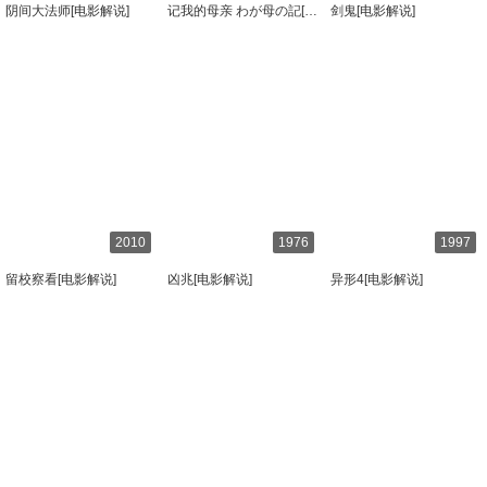
阴间大法师[电影解说]
记我的母亲 わが母の記[电影解说]
剑鬼[电影解说]
2010
1976
1997
留校察看[电影解说]
凶兆[电影解说]
异形4[电影解说]