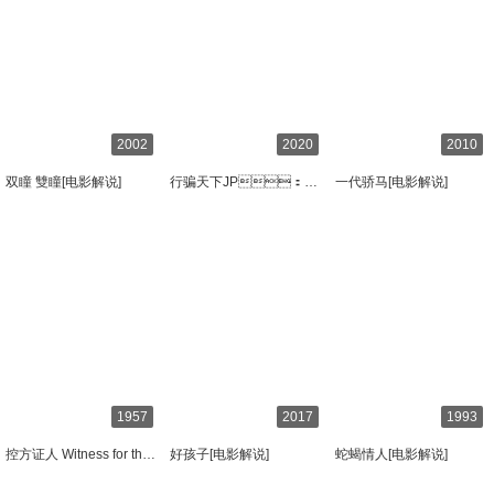
2002
2020
2010
双瞳 雙瞳[电影解说]
行骗天下JP：公主篇 コンフィデンスマンJP プリンセス編[电影解说]
一代骄马[电影解说]
1957
2017
1993
控方证人 Witness for the Prosecution[电影解说]
好孩子[电影解说]
蛇蝎情人[电影解说]