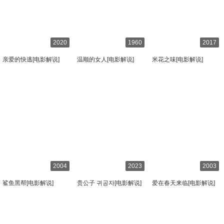
2020
1960
2017
亲爱的快逃[电影解说]
温顺的女人[电影解说]
米花之味[电影解说]
2004
2023
2003
鲨鱼黑帮[电影解说]
贵公子 귀공자[电影解说]
爱在春天来临[电影解说]